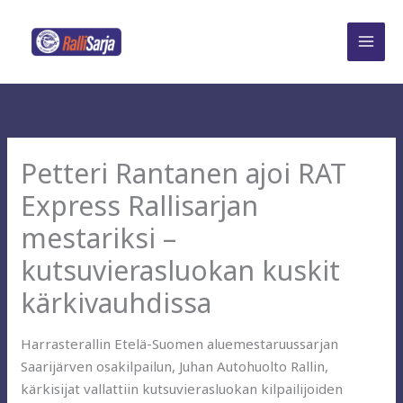
Siirry
sisältöön
Petteri Rantanen ajoi RAT
Express Rallisarjan
mestariksi –
kutsuvierasluokan kuskit
kärkivauhdissa
Harrasterallin Etelä-Suomen aluemestaruussarjan
Saarijärven osakilpailun, Juhan Autohuolto Rallin,
kärkisijat vallattiin kutsuvierasluokan kilpailijoiden