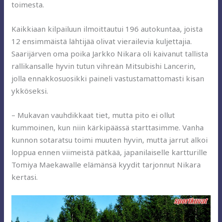
toimesta.
Kaikkiaan kilpailuun ilmoittautui 196 autokuntaa, joista
12 ensimmäistä lähtijää olivat vierailevia kuljettajia.
Saarijärven oma poika Jarkko Nikara oli kaivanut tallista
rallikansalle hyvin tutun vihreän Mitsubishi Lancerin,
jolla ennakkosuosikki paineli vastustamattomasti kisan
ykköseksi.
– Mukavan vauhdikkaat tiet, mutta pito ei ollut
kummoinen, kun niin kärkipäässä starttasimme. Vanha
kunnon sotaratsu toimi muuten hyvin, mutta jarrut alkoi
loppua ennen viimeistä pätkää, japanilaiselle kartturille
Tomiya Maekawalle elämänsä kyydit tarjonnut Nikara
kertasi.