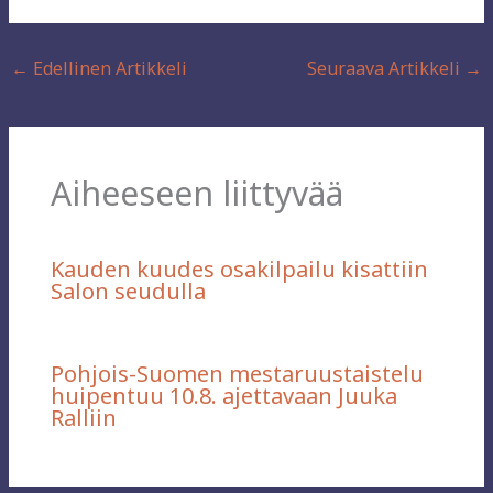
←
Edellinen Artikkeli
Seuraava Artikkeli
→
Aiheeseen liittyvää
Kauden kuudes osakilpailu kisattiin
Salon seudulla
Pohjois-Suomen mestaruustaistelu
huipentuu 10.8. ajettavaan Juuka
Ralliin