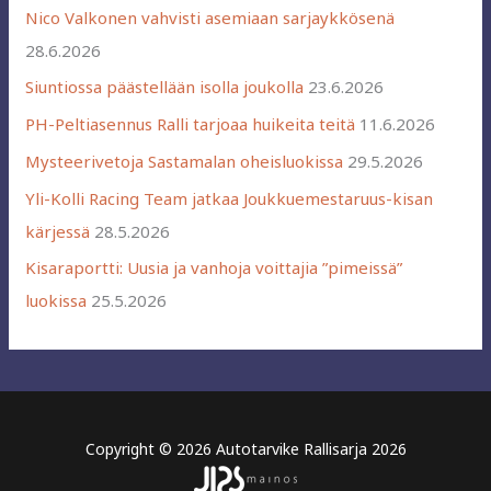
Nico Valkonen vahvisti asemiaan sarjaykkösenä
28.6.2026
Siuntiossa päästellään isolla joukolla
23.6.2026
PH-Peltiasennus Ralli tarjoaa huikeita teitä
11.6.2026
Mysteerivetoja Sastamalan oheisluokissa
29.5.2026
Yli-Kolli Racing Team jatkaa Joukkuemestaruus-kisan
kärjessä
28.5.2026
Kisaraportti: Uusia ja vanhoja voittajia ”pimeissä”
luokissa
25.5.2026
Copyright © 2026 Autotarvike Rallisarja 2026