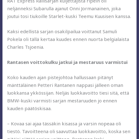
RAT Express Rallisarjan kuljettajista ripein oli
neljänneksi Subarulla ajanut Onni Jormanainen, joka
joutui tosi tiukoille Starlet-kuski Teemu Kuusisen kanssa.
Kaksi edellistä sarjan osakilpailua voittanut Samuli
Pokela oli tällä kertaa kuudes ennen nuorta belgialaista
Charles Tsjoenia.
Rantasen voittokulku jatkui ja mestaruus varmistui
Koko kauden ajan pistejohtoa hallussaan pitänyt
mänttäläinen Petteri Rantanen nappasi jälleen oman
luokkansa ykkössijan. Neljäs luokkavoitto tiesi sitä, että
BMW-kuski varmisti sarjan mestaruuden jo ennen
kauden päätöskisaa.
– Kovaa sai ajaa tässäkin kisassa ja varsin nopeaa oli
tiestö. Tavoitteena oli saavuttaa luokkavoitto, koska sen
pitäisi riittää sarjan voittoon, Rantanen laski.