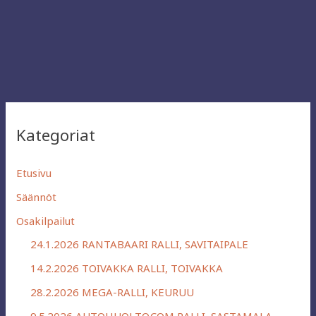
Kategoriat
Etusivu
Säännöt
Osakilpailut
24.1.2026 RANTABAARI RALLI, SAVITAIPALE
14.2.2026 TOIVAKKA RALLI, TOIVAKKA
28.2.2026 MEGA-RALLI, KEURUU
9.5.2026 AUTOHUOLTO.COM RALLI, SASTAMALA